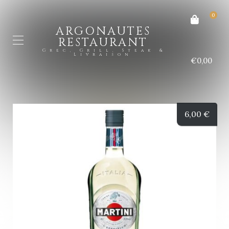
0
ARGONAUTES
RESTAURANT
Grec, Grill, Steak &
Livraison
€0,00
6,00
€