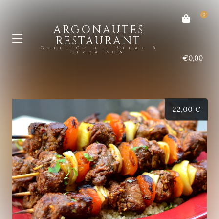
0
ARGONAUTES
RESTAURANT
Grec, Grill, Steak &
Livraison
€0,00
22,00
€