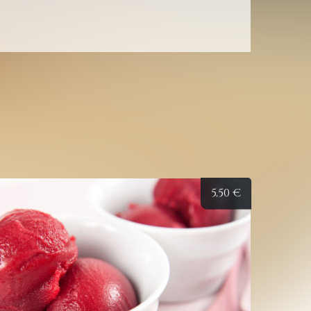
5,50
€