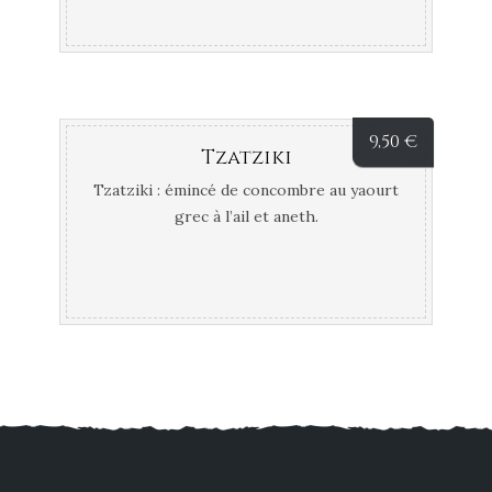
9,50
€
Tzatziki
Tzatziki : émincé de concombre au yaourt
grec à l’ail et aneth.