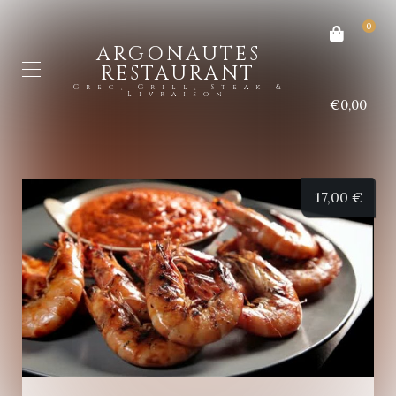
0
ARGONAUTES
RESTAURANT
Grec, Grill, Steak &
Livraison
€0,00
17,00
€