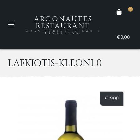
0
ARGONAUTES
RESTAURANT
Grec, Grill, Steak &
Livraison
€0,00
LAFKIOTIS-KLEONI 0
€
19,00