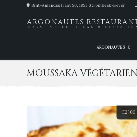
Sint-Amandsstraat 50, 1853 Strombeek-Bever
ARGONAUTES RESTAURAN
Grec, Grill, Steak & Livraiso
ARGONAUTES
MOUSSAKA VÉGÉTARIE
€
23,00