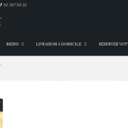
02 267 50 22
T
n
MENU
LIVRAISON À DOMICILE
RESERVEZ VOT
N