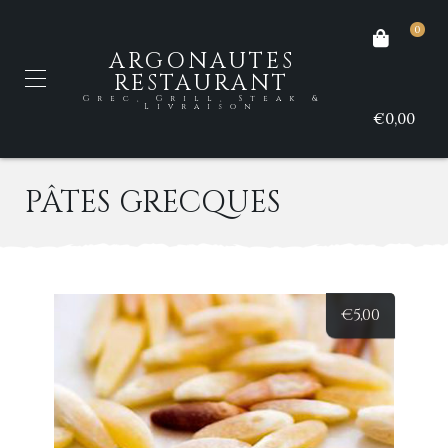
0
ARGONAUTES
RESTAURANT
Grec, Grill, Steak &
Livraison
€0,00
PÂTES GRECQUES
€
5,00