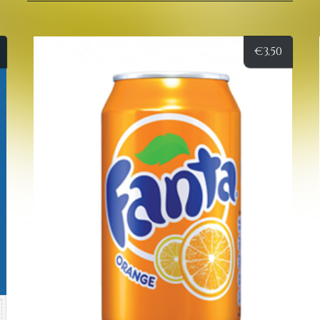
€
3,50