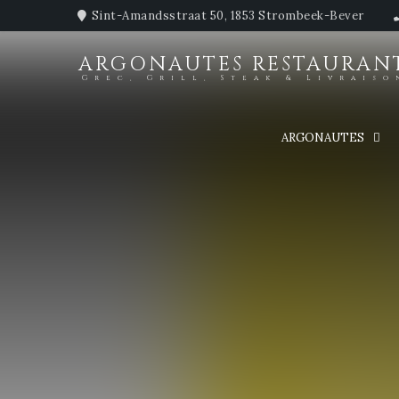
Sint-Amandsstraat 50, 1853 Strombeek-Bever
ARGONAUTES RESTAURAN
Grec, Grill, Steak & Livraiso
ARGONAUTES
Fermeture annuelle
Le restaurant sera fermé pour congés annuels du 27 juillet au 2
Nous aurons le plaisir de vous retrouver dès le mardi 27 août.
Merci pour votre fidélité et très bonnes vacances à tous!