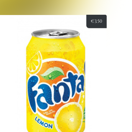
€
3,50