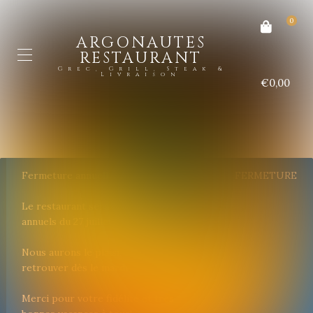
0
ARGONAUTES
RESTAURANT
Grec, Grill, Steak &
Livraison
€0,00
Fermeture annuelle
FERMETURE
Le restaurant sera fermé pour congés
annuels du 27 juillet au 26 août inclus.
Nous aurons le plaisir de vous
retrouver dès le mardi 27 août.
Merci pour votre fidélité et très