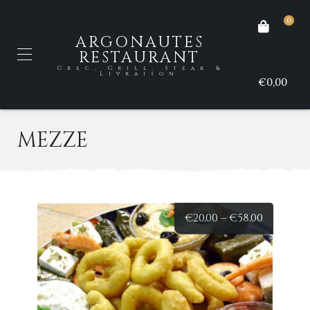
0
ARGONAUTES
RESTAURANT
Grec, Grill, Steak &
Livraison
€0,00
MEZZE
€
20,00
–
€
58,00