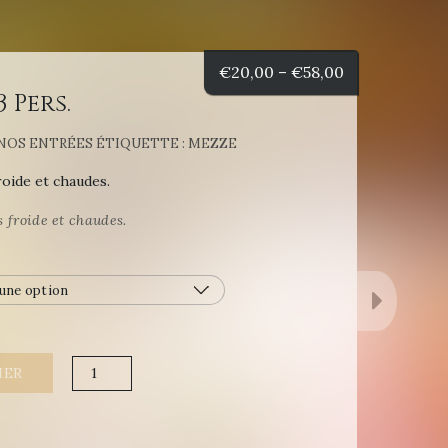
€
20,00
–
€
58,00
3 Pers.
. NOS ENTRÉES
ÉTIQUETTE :
MEZZE
roide et chaudes.
 froide et chaudes.
quantité
IER
de
Mezze
de
1
à
3
Pers.