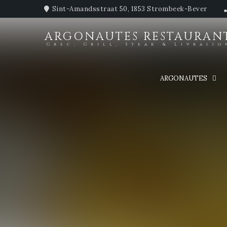
Sint-Amandsstraat 50, 1853 Strombeek-Bever
ARGONAUTES RESTAURAN
Grec, Grill, Steak & Livraiso
ARGONAUTES
Fermeture annuelle
Le restaurant sera fermé pour congés annuels du 27 juillet au 2
Nous aurons le plaisir de vous retrouver dès le mardi 27 août.
Merci pour votre fidélité et très bonnes vacances à tous!