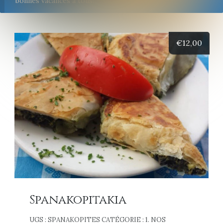
bonnes vacances à tous!
€
12,00
Spanakopitakia
UGS :
SPANAKOPITES
CATÉGORIE :
1. NOS