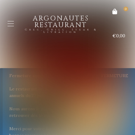
0
ARGONAUTES
RESTAURANT
Grec, Grill, Steak &
Livraison
€0,00
Fermeture annuelle
FERMETURE
Le restaurant sera fermé pour congés
annuels du 27 juillet au 26 août inclus.
Nous aurons le plaisir de vous
retrouver dès le mardi 27 août.
Merci pour votre fidélité et très