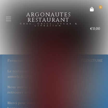
0
ARGONAUTES
RESTAURANT
Grec, Grill, Steak &
Livraison
€0,00
Fermeture annuelle
FERMETURE
Le restaurant sera fermé pour congés
annuels du 27 juillet au 26 août inclus.
Nous aurons le plaisir de vous
retrouver dès le mardi 27 août.
Merci pour votre fidélité et très