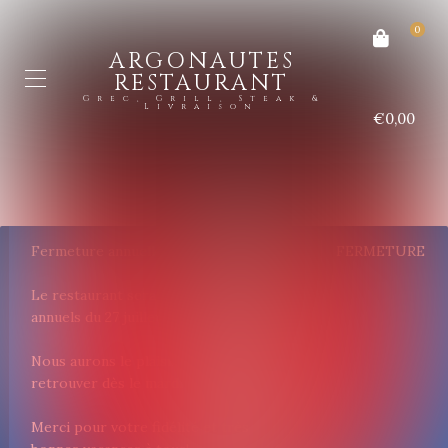
0
ARGONAUTES
RESTAURANT
Grec, Grill, Steak &
Livraison
€0,00
Fermeture annuelle
FERMETURE
Le restaurant sera fermé pour congés
annuels du 27 juillet au 26 août inclus.
Nous aurons le plaisir de vous
retrouver dès le mardi 27 août.
Merci pour votre fidélité et très