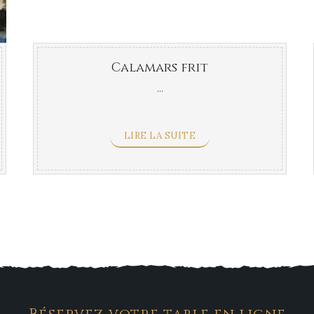
Calamars frit
...
LIRE LA SUITE