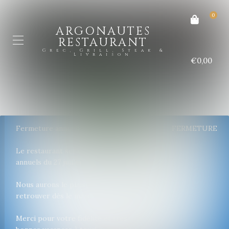
0
ARGONAUTES
RESTAURANT
Grec, Grill, Steak &
Livraison
€0,00
Fermeture annuelle
FERMETURE
Le restaurant sera fermé pour congés
annuels du 27 juillet au 26 août inclus.
Nous aurons le plaisir de vous
retrouver dès le mardi 27 août.
Merci pour votre fidélité et très