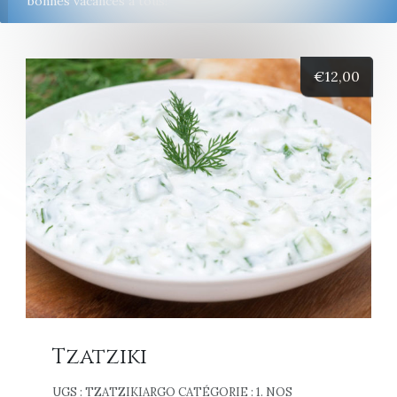
bonnes vacances à tous!
€
12,00
Tzatziki
UGS :
TZATZIKIARGO
CATÉGORIE :
1. NOS