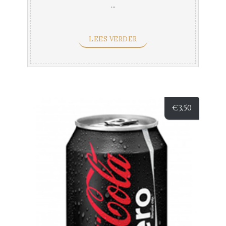
...
LEES VERDER
€
3,50