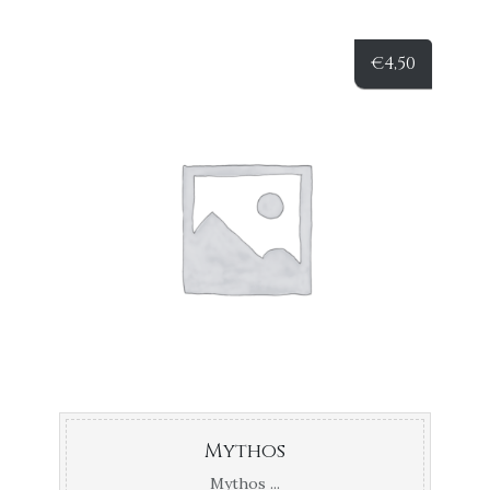
€
4,50
Mythos
Mythos ...