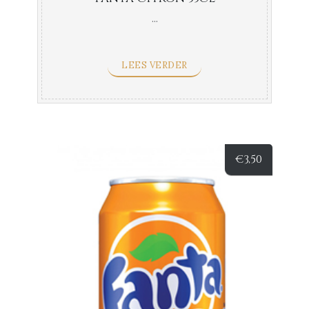
...
LEES VERDER
€
3,50