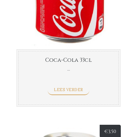
Coca-Cola 33cl
...
LEES VERDER
€
3,50