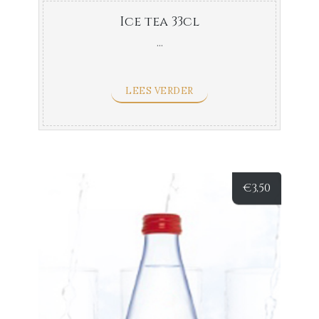
Ice tea 33cl
...
LEES VERDER
€
3,50