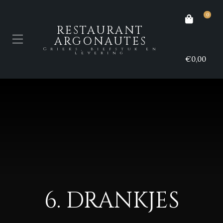
0
RESTAURANT
ARGONAUTES
Grieks, biefstuk en
levering
€0,00
6. DRANKJES