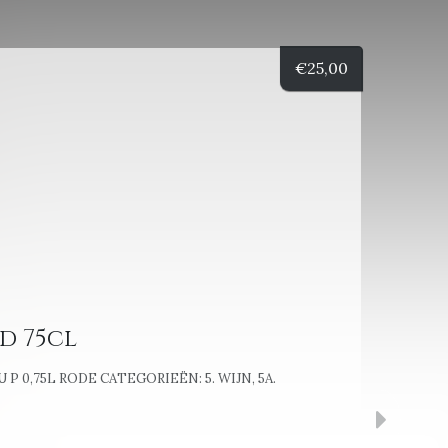
€
25,00
d 75cl
U P 0,75L RODE
CATEGORIEËN:
5. WIJN
,
5A.