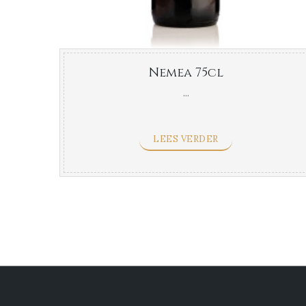
Nemea 75cl
...
LEES VERDER