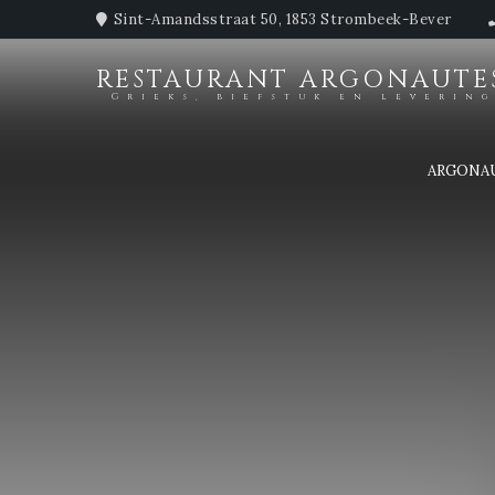
Sint-Amandsstraat 50, 1853 Strombeek-Bever
RESTAURANT ARGONAUTE
Grieks, biefstuk en leverin
ARGONA
Jaarlijkse sluiting
Het restaurant is gesloten wegens jaarlijks verlof van 27 juli 
Wij verwelkomen u graag weer vanaf dinsdag 27 augustus.
Bedankt voor uw loyaliteit en we wensen iedereen een hele fij