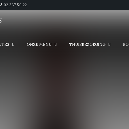
02 267 50 22
S
g
UTES
ONZE MENU
THUISBEZORGING
BO
tot en met 26 augustus.
ne vakantie!